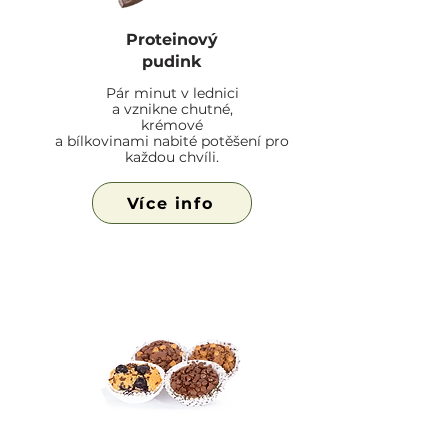
Proteinový
pudink
Pár minut v lednici
a vznikne chutné,
krémové
a bílkovinami nabité potěšení pro
každou chvíli.
Více info