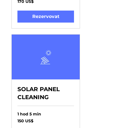
170 US$
amerických
dolarů
Rezervovat
SOLAR PANEL
CLEANING
1 hod 5 min
150
150 US$
amerických
dolarů