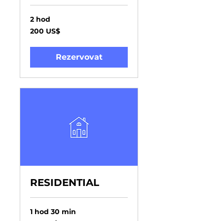
2 hod
200
200 US$
amerických
dolarů
Rezervovat
RESIDENTIAL
1 hod 30 min
170