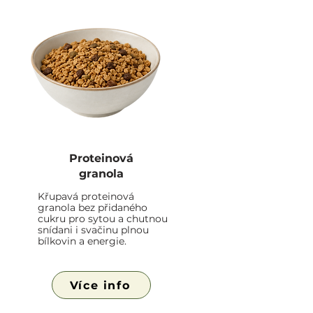
Proteinová
granola
Křupavá proteinová
granola bez přidaného
cukru pro sytou a chutnou
snídani i svačinu plnou
bílkovin a energie.
Více info