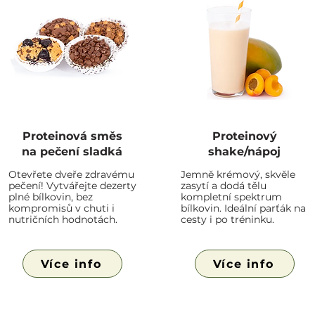
Proteinová směs
Proteinový
na pečení sladká
shake/nápoj
Otevřete dveře zdravému
Jemně krémový, skvěle
pečení! Vytvářejte dezerty
zasytí a dodá tělu
plné bílkovin, bez
kompletní spektrum
kompromisů v chuti i
bílkovin. Ideální parťák na
nutričních hodnotách.
cesty i po tréninku.
Více info
Více info