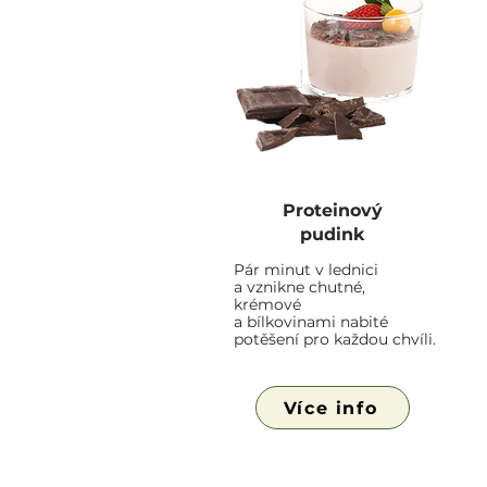
Proteinový
pudink
Pár minut v lednici
a vznikne chutné,
krémové
a bílkovinami nabité
potěšení pro
každou chvíli.
Více info