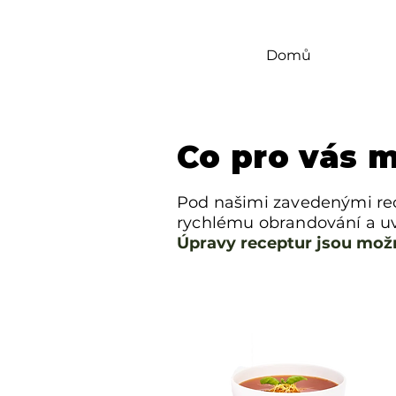
Domů
Co pro vás 
Pod našimi zavedenými rece
rychlému obrandování a uv
Úpravy receptur jsou možn