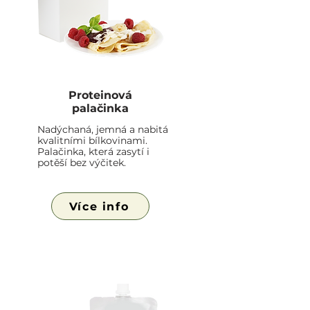
Proteinová
palačinka
Nadýchaná, jemná a nabitá
kvalitními bílkovinami.
Palačinka, která zasytí i
potěší bez výčitek.
Více info