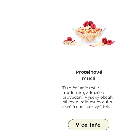
Proteinové
müsli
Tradiční snídaně v
moderním, zdravém
provedení. Vysoký obsah
bílkovin, minimum cukru –
skvělá chuť bez výčitek.
Více info