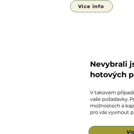
Více info
Nevybrali j
hotových 
V takovém případ
vaše požadavky. P
možnostech a kap
pro vás vyvinout 
Ví