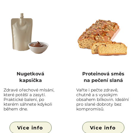
Nugetková
Proteinová směs
kapsička
na pečení slaná
Zdravé ořechové mlsání,
Vařte i pečte zdravě,
které potěší a zasytí.
chutně a s vysokým
Praktické balení, po
obsahem bílkovin. Ideální
kterém sáhnete kdykoli
pro slané dobroty bez
během dne.
kompromisů.
Více info
Více info