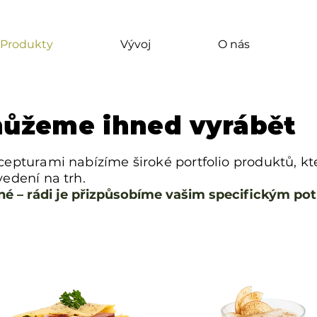
Produkty
Vývoj
O nás
můžeme ihned vyrábět
pturami nabízíme široké portfolio produktů, kte
edení na trh.
é – rádi je přizpůsobíme vašim specifickým po