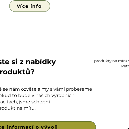
Více info
ste si z nabídky
produkty na míru 
Petr
produktů?
ě se nám ozvěte a my s vámi probereme
okud to bude v našich výrobních
acitách, jsme schopni
produkt na míru.
ce informací o vývoji