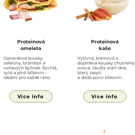
Proteinová
Proteinová
omeleta
kaše
Opravdové kousky
Výživná, krémová a
zeleniny, brambor a
doplněná kousky chutného
voňavých bylinek. Rychlá,
ovoce. Skvělý start dne,
sytá a plná bílkovin –
který zasytí
ideální pro každé ráno.
a dodá porci bílkovin.
Více info
Více info