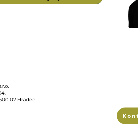
r.o.
54,
 500 02 Hradec
Kon