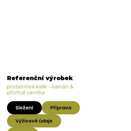
Referenční výrobek
proteinová kaše – banán &
příchuť vanilka
Složení
Příprava
Výživové údaje