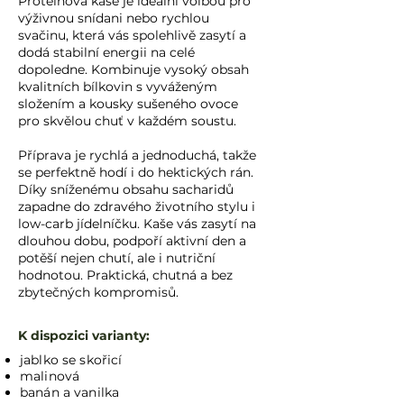
Proteinová kaše je ideální volbou pro
výživnou snídani nebo rychlou
svačinu, která vás spolehlivě zasytí a
dodá stabilní energii na celé
dopoledne. Kombinuje vysoký obsah
kvalitních bílkovin s vyváženým
složením a kousky sušeného ovoce
pro skvělou chuť v každém soustu.
Příprava je rychlá a jednoduchá, takže
se perfektně hodí i do hektických rán.
Díky sníženému obsahu sacharidů
zapadne do zdravého životního stylu i
low-carb jídelníčku. Kaše vás zasytí na
dlouhou dobu, podpoří aktivní den a
potěší nejen chutí, ale i nutriční
hodnotou. Praktická, chutná a bez
zbytečných kompromisů.
K dispozici varianty​:
jablko se skořicí
malinová
banán a vanilka