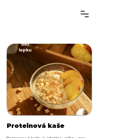
bez
lepku
Proteinová kaše