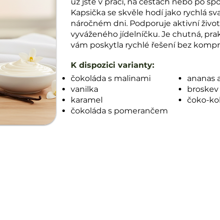
už jste v práci, na cestách nebo po spo
Kapsička se skvěle hodí jako rychlá sv
náročném dni. Podporuje aktivní život
vyváženého jídelníčku. Je chutná, prak
vám poskytla rychlé řešení bez kompro
K dispozici varianty​:
čokoláda s malinami
ananas a
vanilka
broskev 
karamel
čoko-ko
čokoláda s pomerančem