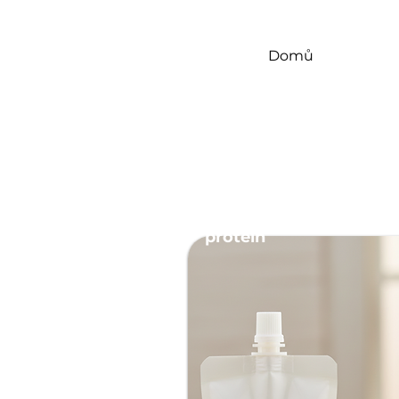
Domů
high
protein