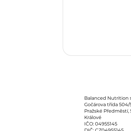
Balanced Nutrition s.
Gočárova třída 504/
Pražské Předměstí,
Králové
IČO: 04955145
DIČ: CZ04955145