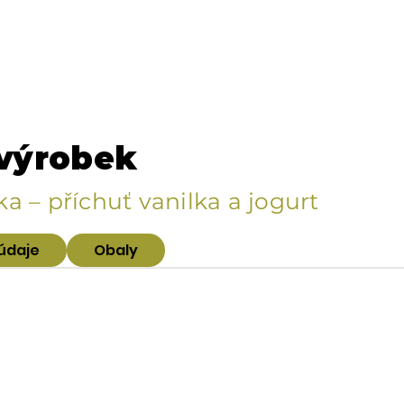
 výrobek
a – příchuť vanilka a jogurt
údaje
Obaly