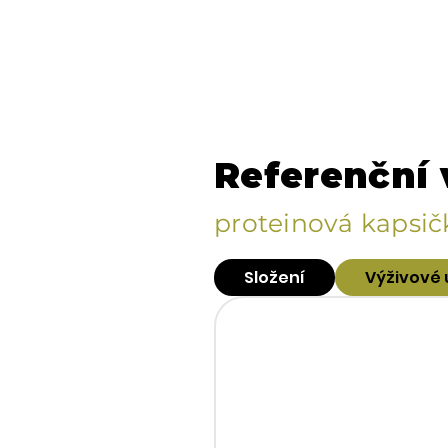
Referenční
proteinová kapsičk
Složení
Výživové 