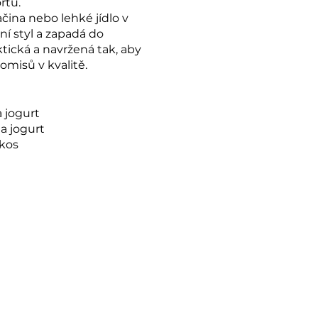
rtu.
ačina nebo lehké jídlo v
ní styl a zapadá do
tická a navržená tak, aby
misů v kvalitě.
 jogurt
a jogurt
kos