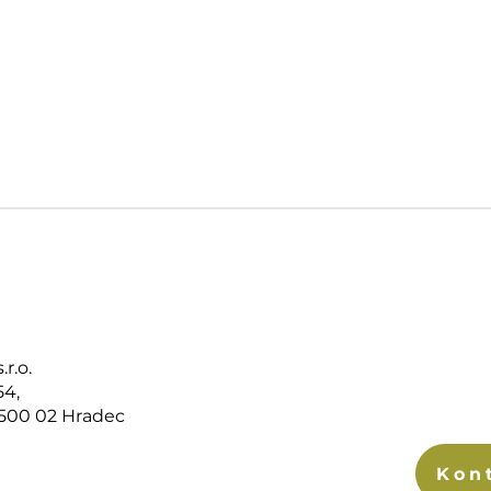
r.o.
54,
 500 02 Hradec
Kon