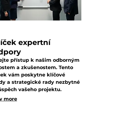
íček expertní
dpory
ejte přístup k našim odborným
ostem a zkušenostem. Tento
ček vám poskytne klíčové
dy a strategické rady nezbytné
úspěch vašeho projektu.
ůžeme vám překonat překážky
w more
sáhnout vašich ambicí s
tou.