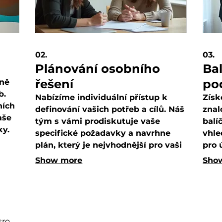
02.
03.
Plánování osobního
Bal
řešení
po
sně
b.
Nabízíme individuální přístup k
Získ
ních
definování vašich potřeb a cílů. Náš
znal
aše
tým s vámi prodiskutuje vaše
balí
ky.
specifické požadavky a navrhne
vhle
ny
plán, který je nejvhodnější pro vaši
pro 
chom
situaci. Důležité je pro nás plné
Pom
Show more
Sho
pochopení vaší vize.
a do
jisto
sro