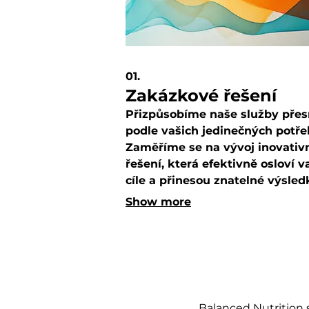
01.
Zakázkové řešení
Přizpůsobíme naše služby pře
podle vašich jedinečných potře
Zaměříme se na vývoj inovativ
řešení, která efektivně osloví v
cíle a přinesou znatelné výsled
Společně prozkoumáme všech
Show more
aspekty vašeho projektu, aby
zajistili optimální strategii.
Balanced Nutrition 