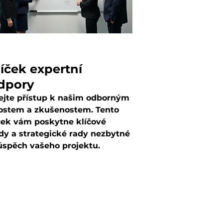
íček expertní
dpory
ejte přístup k našim odborným
ostem a zkušenostem. Tento
ček vám poskytne klíčové
dy a strategické rady nezbytné
úspěch vašeho projektu.
ůžeme vám překonat překážky
sáhnout vašich ambicí s
tou.