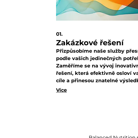
01.
Zakázkové řešení
Přizpůsobíme naše služby pře
podle vašich jedinečných potře
Zaměříme se na vývoj inovativ
řešení, která efektivně osloví v
cíle a přinesou znatelné výsled
Společně prozkoumáme všech
Více
aspekty vašeho projektu, aby
zajistili optimální strategii.
Balanced Nutrition s.