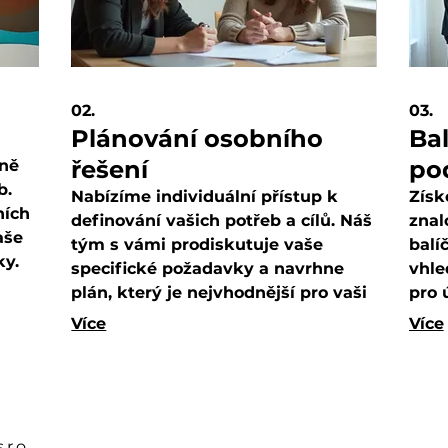
02.
03.
Plánování osobního
Bal
řešení
po
sně
b.
Nabízíme individuální přístup k
Získ
ních
definování vašich potřeb a cílů. Náš
znal
aše
tým s vámi prodiskutuje vaše
balí
ky.
specifické požadavky a navrhne
vhle
ny
plán, který je nejvhodnější pro vaši
pro 
chom
situaci. Důležité je pro nás plné
Pom
Více
Více
pochopení vaší vize.
a do
jisto
r.o.