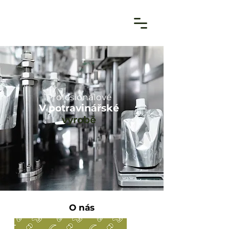
Profesionálové
V potravinářské
výrobě
O nás