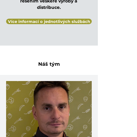
řešením veškeré výroby a
distribuce.
Více informací o jednotlivých službách
Náš tým